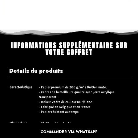
INFORMATIONS SUPPLÉMENTAIRE SUR
VOTRE COFFRET
Details du produits
Caracteristique
– Papier premium de 200 g / m² à finition mate.
– Cadres de la meilleure qualité avec verre acrylique
transparent.
– Inclus 1 cadre de couleur noir/blanc
– Fabriqué en Belgique et en France
– Papier résistant au temps
Dimensions
– 21×30 cm (standards)
– 30×40 cm (+5€)
COMMANDER VIA WHATSAPP
– 50×70 cm (+15€)