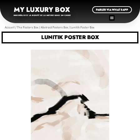
MY LUXURY BOX
PARLER VIA WHATSAPP
IMMORTALISEZ LA BEAUTÉ DE LA NATURE DANS UN CADRE
Accueil
/
The Posters Box
/
Abstract Posters Box
/ Lunitik Poster Box
LUNITIK POSTER BOX