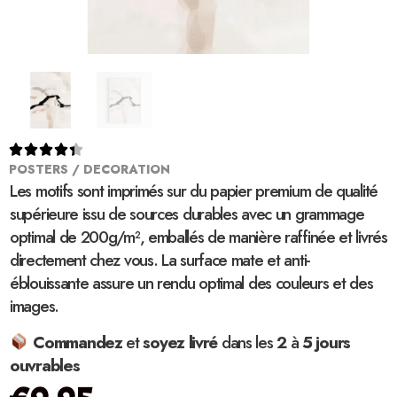





POSTERS / DECORATION
Les motifs sont imprimés sur du papier premium de qualité
supérieure issu de sources durables avec un grammage
optimal de 200g/m², emballés de manière raffinée et livrés
directement chez vous. La surface mate et anti-
éblouissante assure un rendu optimal des couleurs et des
images.
Commandez
et
soyez
livré
dans les
2
à
5 jours
ouvrables