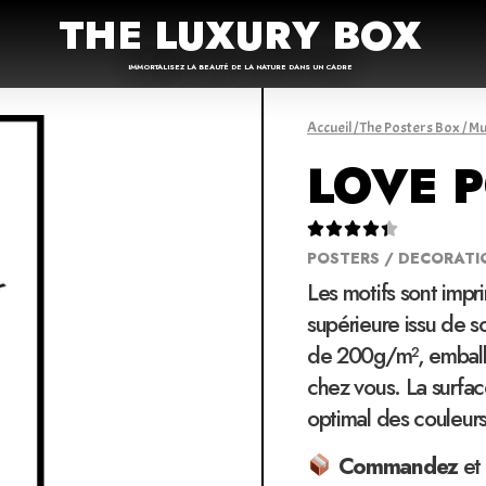
THE LUXURY BOX
IMMORTALISEZ LA BEAUTÉ DE LA NATURE DANS UN CADRE
Accueil
/
The Posters Box
/
Mu
LOVE 





POSTERS / DECORATI
Les motifs sont impr
supérieure issu de 
de 200g/m², emballé
chez vous. La surfac
optimal des couleur
Commandez
et