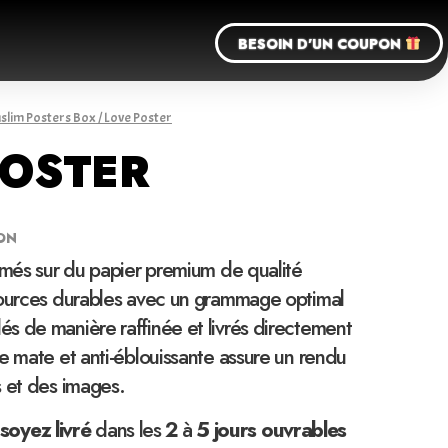
BESOIN D'UN COUPON
slim Posters Box
/ Love Poster
POSTER
ON
imés sur du papier premium de qualité
sources durables avec un grammage optimal
s de manière raffinée et livrés directement
e mate et anti-éblouissante assure un rendu
s et des images.
soyez
livré
dans les
2
à
5 jours ouvrables