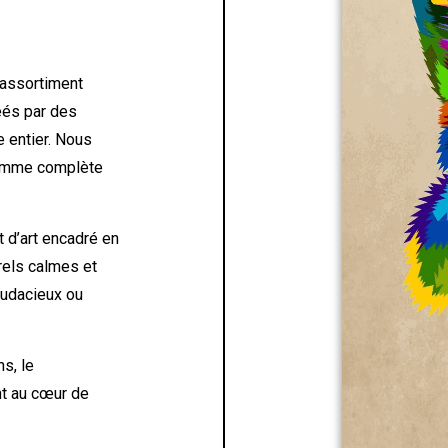
 assortiment
éés par des
 entier. Nous
 gamme complète
 d’art encadré en
urels calmes et
 audacieux ou
ns, le
nt au cœur de