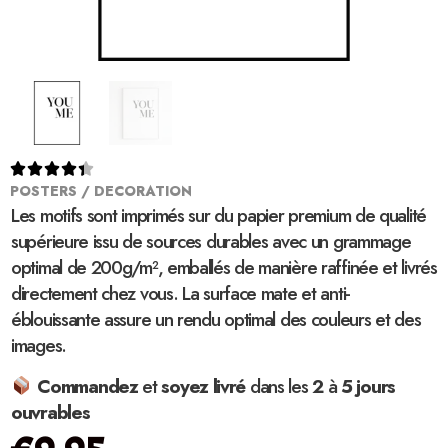





POSTERS / DECORATION
Les motifs sont imprimés sur du papier premium de qualité
supérieure issu de sources durables avec un grammage
optimal de 200g/m², emballés de manière raffinée et livrés
directement chez vous. La surface mate et anti-
éblouissante assure un rendu optimal des couleurs et des
images.
Commandez
et
soyez
livré
dans les
2
à
5 jours
ouvrables