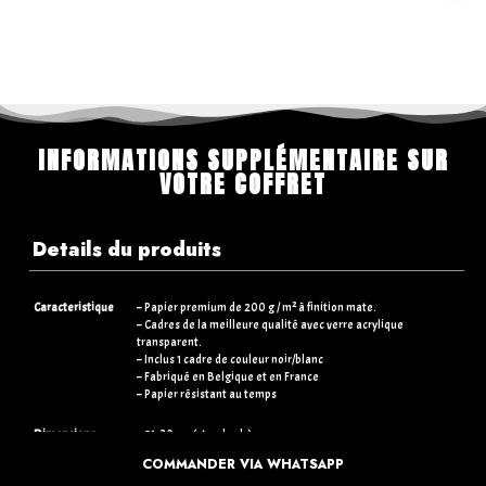
INFORMATIONS SUPPLÉMENTAIRE SUR
VOTRE COFFRET
Details du produits
Caracteristique
– Papier premium de 200 g / m² à finition mate.
– Cadres de la meilleure qualité avec verre acrylique
transparent.
– Inclus 1 cadre de couleur noir/blanc
– Fabriqué en Belgique et en France
– Papier résistant au temps
Dimensions
– 21×30 cm (standards)
– 30×40 cm (+5€)
COMMANDER VIA WHATSAPP
– 50×70 cm (+15€)