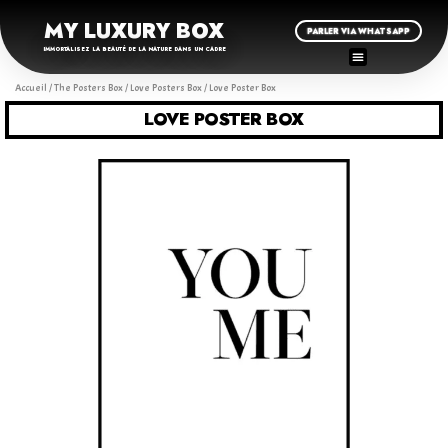
MY LUXURY BOX
PARLER VIA WHATSAPP
IMMORTALISEZ LA BEAUTÉ DE LA NATURE DANS UN CADRE
Accueil
/
The Posters Box
/
Love Posters Box
/ Love Poster Box
LOVE POSTER BOX