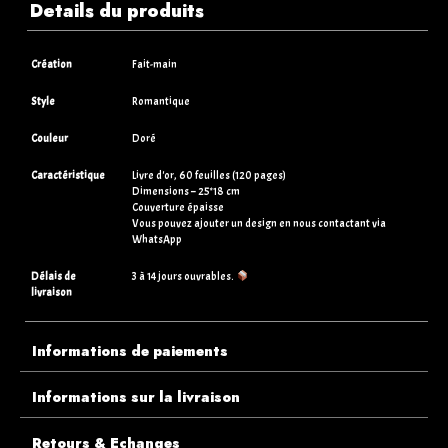
Details du produits
Création
Fait-main
Style
Romantique
Couleur
Doré
Caractéristique
Livre d'or, 60 feuilles (120 pages)
Dimensions – 25*18 cm
Couverture épaisse
Vous pouvez ajouter un design en nous contactant via
WhatsApp
Délais de
3 à 14 jours ouvrables.
livraison
Informations de paiements
Informations sur la livraison
Retours & Echanges