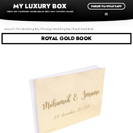
MY LUXURY BOX
PARLER VIA WHATSAPP
CRÉEZ DES SOUVENIRS INOUBLIABLES AVEC NOS COFFRETS DELUXE
Accueil
/
The Wedding Box
/
Prestige Wedding Box
/ Royal Gold Book
ROYAL GOLD BOOK