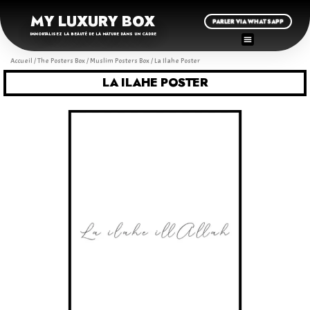
MY LUXURY BOX
PARLER VIA WHATSAPP
IMMORTALISEZ LA BEAUTÉ DE LA NATURE DANS UN CADRE
Accueil
/
The Posters Box
/
Muslim Posters Box
/ La Ilahe Poster
LA ILAHE POSTER