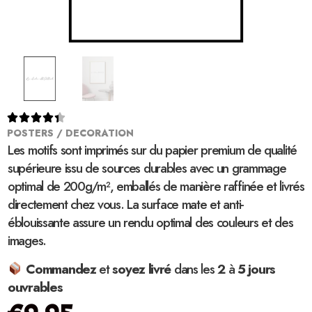





POSTERS / DECORATION
Les motifs sont imprimés sur du papier premium de qualité
supérieure issu de sources durables avec un grammage
optimal de 200g/m², emballés de manière raffinée et livrés
directement chez vous. La surface mate et anti-
éblouissante assure un rendu optimal des couleurs et des
images.
Commandez
et
soyez
livré
dans les
2
à
5 jours
ouvrables