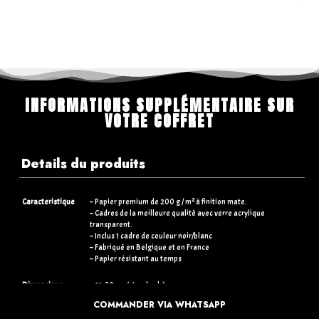
INFORMATIONS SUPPLÉMENTAIRE SUR
VOTRE COFFRET
Details du produits
Caracteristique
– Papier premium de 200 g / m² à finition mate.
– Cadres de la meilleure qualité avec verre acrylique
transparent.
– Inclus 1 cadre de couleur noir/blanc
– Fabriqué en Belgique et en France
– Papier résistant au temps
Dimensions
– 21×30 cm (standards)
– 30×40 cm (+5€)
COMMANDER VIA WHATSAPP
– 50×70 cm (+15€)