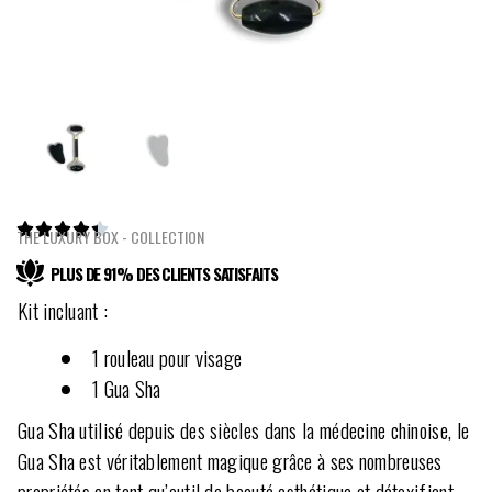





THE LUXURY BOX - COLLECTION
PLUS DE 91% DES CLIENTS SATISFAITS
Kit incluant :
1 rouleau pour visage
1 Gua Sha
Gua Sha utilisé depuis des siècles dans la médecine chinoise, le
Gua Sha est véritablement magique grâce à ses nombreuses
propriétés en tant qu’outil de beauté esthétique et détoxifiant.