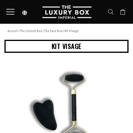
-
Accueil
/
The Cosmet Box
/
The Face Box
/ Kit Visage
KIT VISAGE