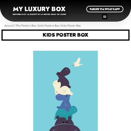
MY LUXURY BOX
PARLER VIA WHATSAPP
IMMORTALISEZ LA BEAUTÉ DE LA NATURE DANS UN CADRE
Accueil
/
The Posters Box
/
Kids Posters Box
/ Kids Poster Box
KIDS POSTER BOX