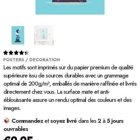





POSTERS / DECORATION
Les motifs sont imprimés sur du papier premium de qualité
supérieure issu de sources durables avec un grammage
optimal de 200g/m², emballés de manière raffinée et livrés
directement chez vous. La surface mate et anti-
éblouissante assure un rendu optimal des couleurs et des
images.
Commandez
et
soyez
livré
dans les
2
à
5 jours
ouvrables