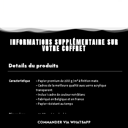
INFORMATIONS SUPPLÉMENTAIRE SUR
VOTRE COFFRET
Details du produits
Caracteristique
– Papier premium de 200 g / m² à finition mate.
– Cadres de la meilleure qualité avec verre acrylique
transparent.
– Inclus 1 cadre de couleur noir/blanc
– Fabriqué en Belgique et en France
– Papier résistant au temps
Dimensions
– 21×30 cm (standards)
– 30×40 cm (+5€)
COMMANDER VIA WHATSAPP
– 50×70 cm (+15€)