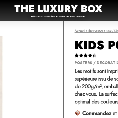
THE LUXURY BOX
IMMORTALISEZ LA BEAUTÉ DE LA NATURE DANS UN CADRE
Accueil
/
The Posters Box
/
Ki
KIDS 





POSTERS / DECORATI
Les motifs sont impr
supérieure issu de 
de 200g/m², emballé
chez vous. La surfac
optimal des couleur
Commandez
et