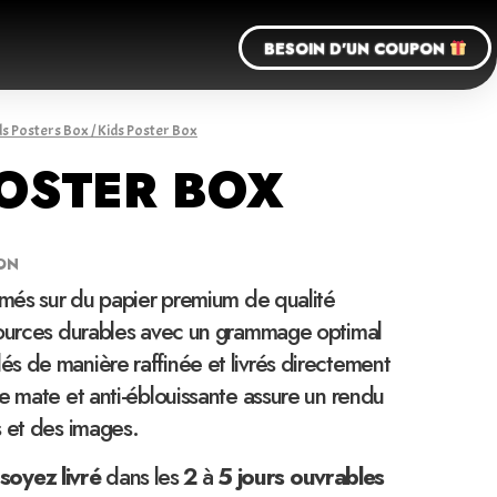
BESOIN D'UN COUPON
ds Posters Box
/ Kids Poster Box
POSTER BOX
ON
imés sur du papier premium de qualité
sources durables avec un grammage optimal
s de manière raffinée et livrés directement
e mate et anti-éblouissante assure un rendu
s et des images.
soyez
livré
dans les
2
à
5 jours ouvrables