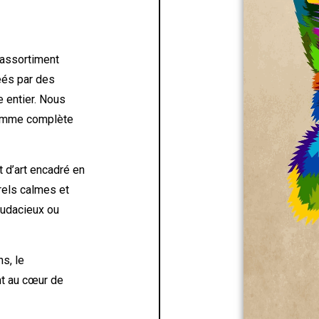
 assortiment
éés par des
 entier. Nous
 gamme complète
 d’art encadré en
urels calmes et
 audacieux ou
ns, le
nt au cœur de