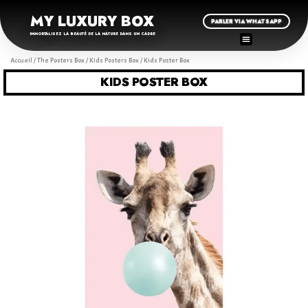
MY LUXURY BOX
PARLER VIA WHATSAPP
IMMORTALISEZ LA BEAUTÉ DE LA NATURE DANS UN CADRE
Accueil
/
The Posters Box
/
Kids Posters Box
/ Kids Poster Box
KIDS POSTER BOX