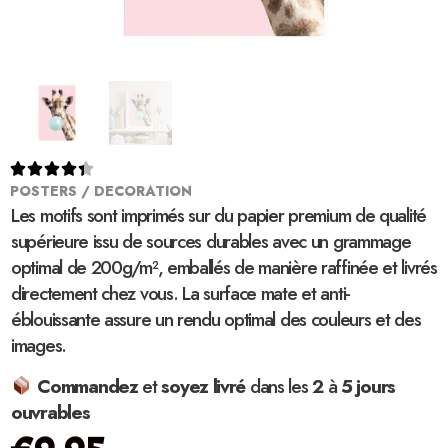





POSTERS / DECORATION
Les motifs sont imprimés sur du papier premium de qualité
supérieure issu de sources durables avec un grammage
optimal de 200g/m², emballés de manière raffinée et livrés
directement chez vous. La surface mate et anti-
éblouissante assure un rendu optimal des couleurs et des
images.
Commandez
et
soyez
livré
dans les
2
à
5 jours
ouvrables