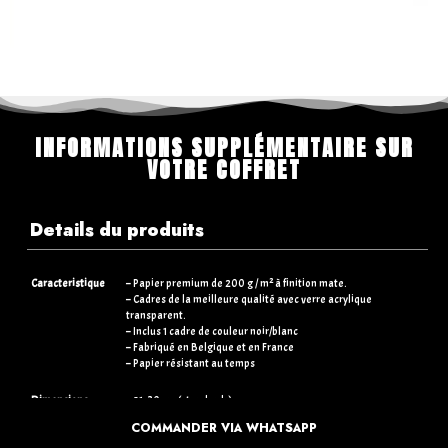
INFORMATIONS SUPPLÉMENTAIRE SUR
VOTRE COFFRET
Details du produits
Caracteristique
– Papier premium de 200 g / m² à finition mate.
– Cadres de la meilleure qualité avec verre acrylique
transparent.
– Inclus 1 cadre de couleur noir/blanc
– Fabriqué en Belgique et en France
– Papier résistant au temps
Dimensions
– 21×30 cm (standards)
– 30×40 cm (+5€)
COMMANDER VIA WHATSAPP
– 50×70 cm (+15€)