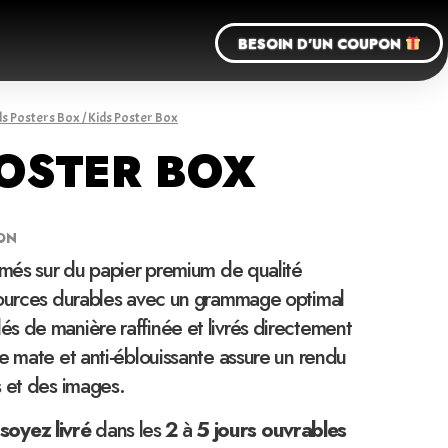
BESOIN D'UN COUPON
ds Posters Box
/ Kids Poster Box
POSTER BOX
ON
imés sur du papier premium de qualité
sources durables avec un grammage optimal
s de manière raffinée et livrés directement
e mate et anti-éblouissante assure un rendu
s et des images.
soyez
livré
dans les
2
à
5 jours ouvrables