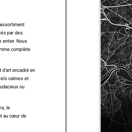
 assortiment
éés par des
 entier. Nous
 gamme complète
 d’art encadré en
urels calmes et
 audacieux ou
ns, le
nt au cœur de