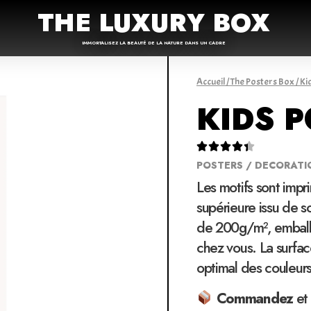
THE LUXURY BOX
IMMORTALISEZ LA BEAUTÉ DE LA NATURE DANS UN CADRE
Accueil
/
The Posters Box
/
Ki
KIDS 





POSTERS / DECORATI
Les motifs sont impr
supérieure issu de 
de 200g/m², emballé
chez vous. La surfac
optimal des couleur
Commandez
et