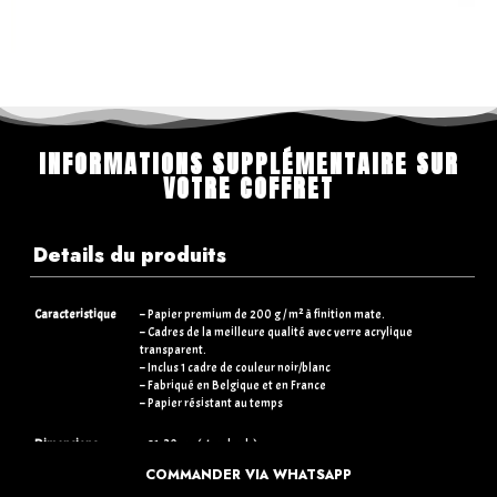
INFORMATIONS SUPPLÉMENTAIRE SUR
VOTRE COFFRET
Details du produits
Caracteristique
– Papier premium de 200 g / m² à finition mate.
– Cadres de la meilleure qualité avec verre acrylique
transparent.
– Inclus 1 cadre de couleur noir/blanc
– Fabriqué en Belgique et en France
– Papier résistant au temps
Dimensions
– 21×30 cm (standards)
– 30×40 cm (+5€)
COMMANDER VIA WHATSAPP
– 50×70 cm (+15€)