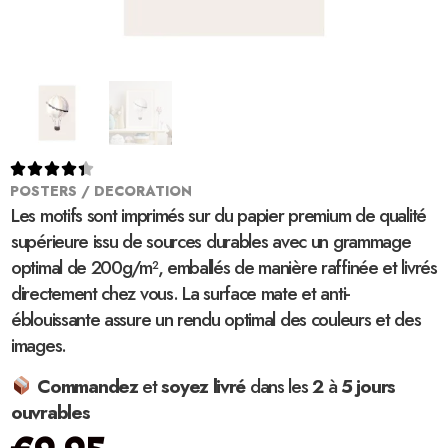





POSTERS / DECORATION
Les motifs sont imprimés sur du papier premium de qualité
supérieure issu de sources durables avec un grammage
optimal de 200g/m², emballés de manière raffinée et livrés
directement chez vous. La surface mate et anti-
éblouissante assure un rendu optimal des couleurs et des
images.
Commandez
et
soyez
livré
dans les
2
à
5 jours
ouvrables