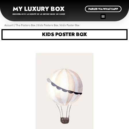
MY LUXURY BOX
PARLER VIA WHATSAPP
IMMORTALISEZ LA BEAUTÉ DE LA NATURE DANS UN CADRE
Accueil
/
The Posters Box
/
Kids Posters Box
/ Kids Poster Box
KIDS POSTER BOX