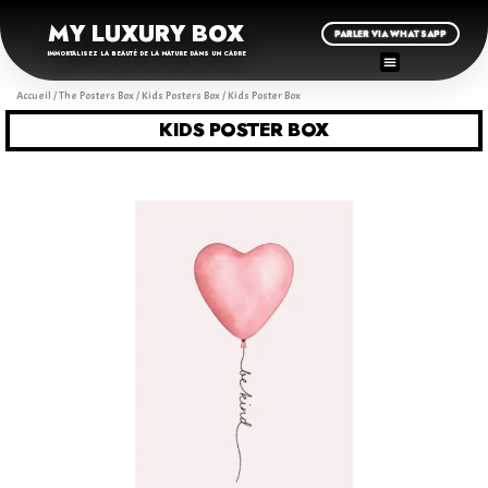
MY LUXURY BOX
PARLER VIA WHATSAPP
IMMORTALISEZ LA BEAUTÉ DE LA NATURE DANS UN CADRE
Accueil
/
The Posters Box
/
Kids Posters Box
/ Kids Poster Box
KIDS POSTER BOX