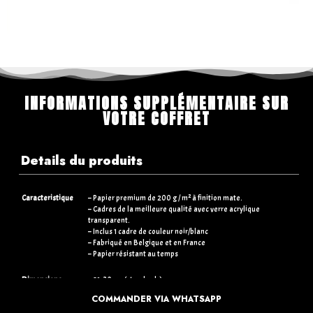
INFORMATIONS SUPPLÉMENTAIRE SUR
VOTRE COFFRET
Details du produits
Caracteristique
– Papier premium de 200 g / m² à finition mate.
– Cadres de la meilleure qualité avec verre acrylique
transparent.
– Inclus 1 cadre de couleur noir/blanc
– Fabriqué en Belgique et en France
– Papier résistant au temps
Dimensions
– 21×30 cm (standards)
– 30×40 cm (+5€)
COMMANDER VIA WHATSAPP
– 50×70 cm (+15€)