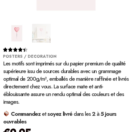





POSTERS / DECORATION
Les motifs sont imprimés sur du papier premium de qualité
supérieure issu de sources durables avec un grammage
optimal de 200g/m², emballés de manière raffinée et livrés
directement chez vous. La surface mate et anti-
éblouissante assure un rendu optimal des couleurs et des
images.
Commandez
et
soyez
livré
dans les
2
à
5 jours
ouvrables