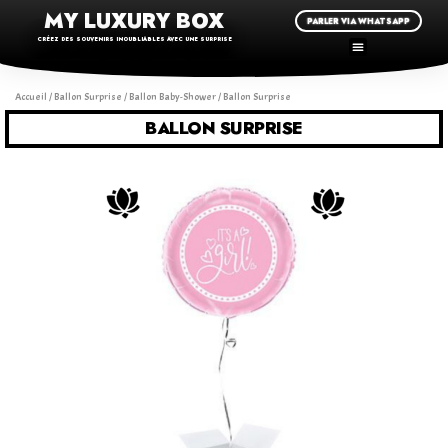
MY LUXURY BOX
PARLER VIA WHATSAPP
CRÉEZ DES SOUVENIRS INOUBLIABLES AVEC UNE SURPRISE
Accueil
/
Ballon Surprise
/
Ballon Baby-Shower
/ Ballon Surprise
BALLON SURPRISE