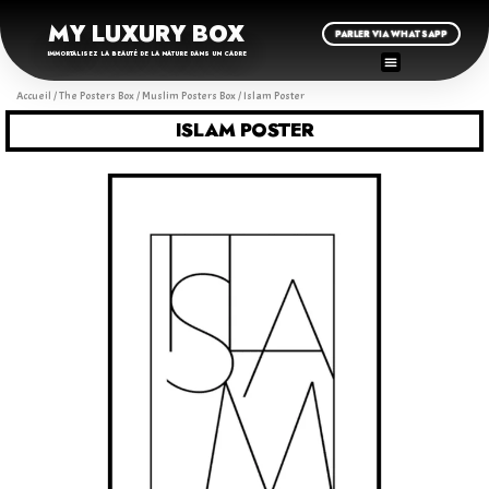
MY LUXURY BOX
PARLER VIA WHATSAPP
IMMORTALISEZ LA BEAUTÉ DE LA NATURE DANS UN CADRE
Accueil
/
The Posters Box
/
Muslim Posters Box
/ Islam Poster
ISLAM POSTER