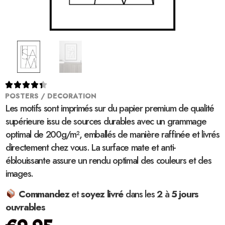





POSTERS / DECORATION
Les motifs sont imprimés sur du papier premium de qualité
supérieure issu de sources durables avec un grammage
optimal de 200g/m², emballés de manière raffinée et livrés
directement chez vous. La surface mate et anti-
éblouissante assure un rendu optimal des couleurs et des
images.
Commandez
et
soyez
livré
dans les
2
à
5 jours
ouvrables