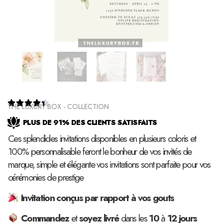





THE LUXURY BOX - COLLECTION
PLUS DE 91% DES CLIENTS SATISFAITS
Ces splendides invitations disponibles en plusieurs coloris et
100% personnalisable feront le bonheur de vos invités de
marque, simple et élégante vos invitations sont parfaite pour vos
cérémonies de prestige
Invitation conçus par rapport à vos gouts
Commandez
et
soyez
livré
dans les
10
à
12
jours