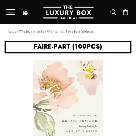
-
Accueil
/
The Invitation Box
/
Fiançailles
/ Faire-Part (100pcs)
FAIRE-PART (100PCS)