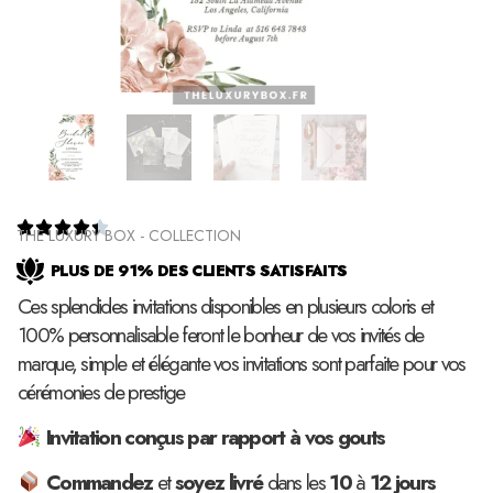





THE LUXURY BOX - COLLECTION
PLUS DE 91% DES CLIENTS SATISFAITS
Ces splendides invitations disponibles en plusieurs coloris et
100% personnalisable feront le bonheur de vos invités de
marque, simple et élégante vos invitations sont parfaite pour vos
cérémonies de prestige
Invitation conçus par rapport à vos gouts
Commandez
et
soyez
livré
dans les
10
à
12
jours