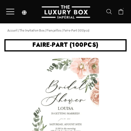
-
Accueil
/
The Invitation Box
/
Fiançailles
/ Faire-Part (100pcs)
FAIRE-PART (100PCS)