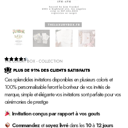





THE LUXURY BOX - COLLECTION
PLUS DE 91% DES CLIENTS SATISFAITS
Ces splendides invitations disponibles en plusieurs coloris et
100% personnalisable feront le bonheur de vos invités de
marque, simple et élégante vos invitations sont parfaite pour vos
cérémonies de prestige
Invitation conçus par rapport à vos gouts
Commandez
et
soyez
livré
dans les
10
à
12
jours