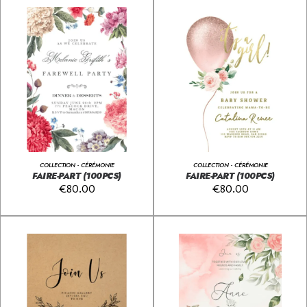
COLLECTION - CÉRÉMONIE
COLLECTION - CÉRÉMONIE
FAIRE-PART (100PCS)
FAIRE-PART (100PCS)
€
80.00
€
80.00