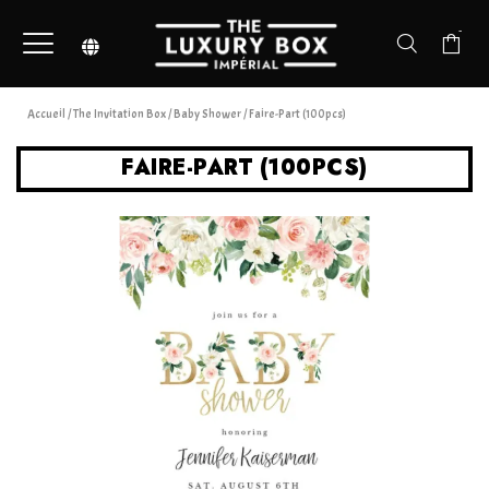
-
Accueil
/
The Invitation Box
/
Baby Shower
/ Faire-Part (100pcs)
FAIRE-PART (100PCS)