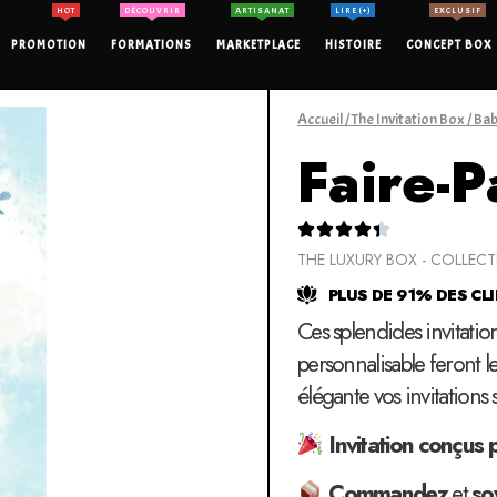
HOT
DÉCOUVRIR
ARTISANAT
LIRE (+)
EXCLUSIF
PROMOTION
FORMATIONS
MARKETPLACE
HISTOIRE
CONCEPT BOX
Accueil
/
The Invitation Box
/
Bab
Faire-P





THE LUXURY BOX - COLLEC
PLUS DE 91% DES CLI
Ces splendides invitatio
personnalisable feront l
élégante vos invitations
Invitation conçus 
Commandez
et
so