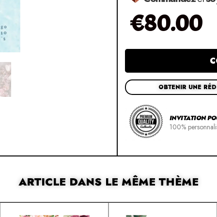
€
80.00
C
OBTENIR UNE RÉ
INVITATION P
100% personnali
ARTICLE DANS LE MÊME THÈME