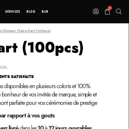
0
SERVICES
BLOG
B2B
y Shower
/ Faire-Part (100pcs)
art (100pcs)
TION
ENTS SATISFAITS
ns disponibles en plusieurs coloris et 100%
e bonheur de vos invités de marque, simple et
 sont parfaite pour vos cérémonies de prestige
par rapport à vos gouts
yez
livré
dans les
10
à
12
jours ouvrables