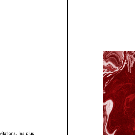
S
itations, les plus