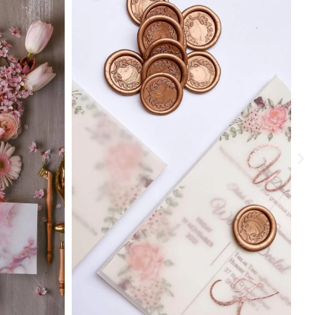
€
80.00
€
80.00
AJOUTEZ AU PANIER