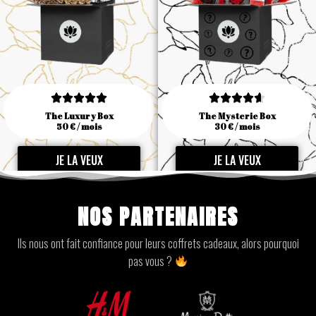










The Luxury Box
The Mysterie Box
50 € / mois
30 € / mois
JE LA VEUX
JE LA VEUX
NOS PARTENAIRES
Ils nous ont fait confiance pour leurs coffrets cadeaux, alors pourquoi
pas vous ?