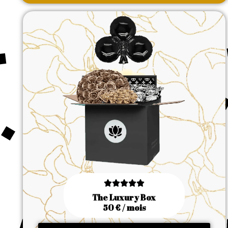





The Luxury Box
50 € / mois