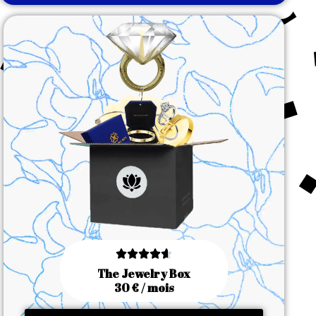





The Jewelry Box
30 € / mois