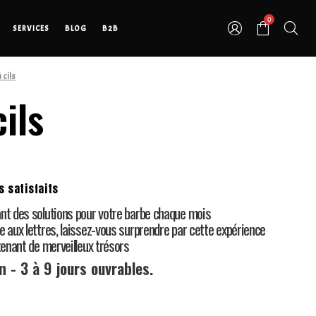
0
SERVICES
BLOG
B2B
 cils
cils
s satisfaits
nt des solutions pour votre barbe chaque mois
e aux lettres, laissez-vous surprendre par cette expérience
tenant de merveilleux trésors
n - 3 à 9 jours ouvrables.