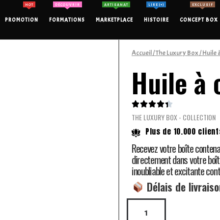
HOT
DÉCOUVRIR
ARTISANAT
LIRE (+)
EXCLUSIF
PROMOTION
FORMATIONS
MARKETPLACE
HISTOIRE
CONCEPT BOX
Accueil
/
The Luxury Box
/ Huile à
Huile à 





THE LUXURY BOX - COLLECTION
Plus de 10.000 client
Recevez votre boîte contena
directement dans votre boît
inoubliable et excitante con
Délais de livraiso