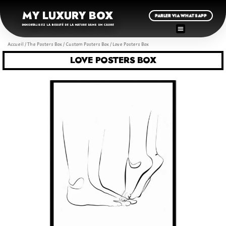
MY LUXURY BOX
PARLER VIA WHATSAPP
IMMORTALISEZ LA BEAUTÉ DE LA NATURE DANS UN CADRE
Accueil
/
The Posters Box
/
Custom Posters Box
/ Love Posters Box
LOVE POSTERS BOX