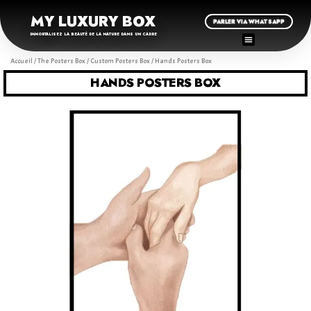
MY LUXURY BOX
PARLER VIA WHATSAPP
IMMORTALISEZ LA BEAUTÉ DE LA NATURE DANS UN CADRE
Accueil
/
The Posters Box
/
Custom Posters Box
/ Hands Posters Box
HANDS POSTERS BOX