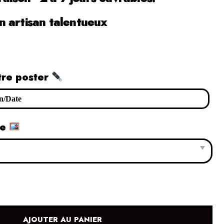
 artisan talentueux
tre poster
le
AJOUTER AU PANIER