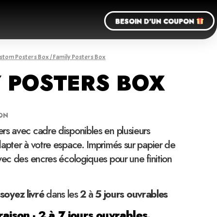
BESOIN D'UN COUPON
stom Posters Box
/ Family Posters Box
Y POSTERS BOX
ON
rs avec cadre disponibles en plusieurs
apter à votre espace. Imprimés sur papier de
vec des encres écologiques pour une finition
soyez
livré
dans les
2
à
5 jours ouvrables
raison - 2 à 7 jours ouvrables.