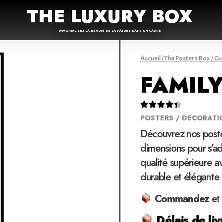
THE LUXURY BOX
IMMORTALISEZ LA BEAUTÉ DE LA NATURE DANS UN CADRE
Accueil
/
The Posters Box
/
Cu
FAMIL





POSTERS / DECORATI
Découvrez nos poste
dimensions pour s’ad
qualité supérieure a
durable et élégante
Commandez
et
Délais de liv