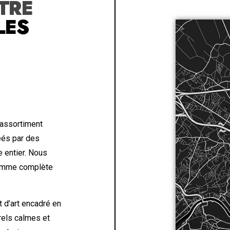
TRE
LES
 assortiment
éés par des
 entier. Nous
 gamme complète
 d’art encadré en
urels calmes et