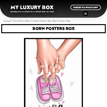
MY LUXURY BOX
PARLER VIA WHATSAPP
IMMORTALISEZ LA BEAUTÉ DE LA NATURE DANS UN CADRE
Accueil
/
The Posters Box
/
Custom Posters Box
/ Born Posters Box
BORN POSTERS BOX