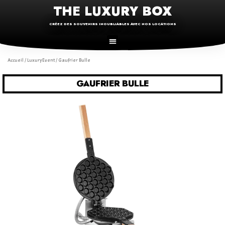
THE LUXURY BOX
CRÉEZ DES SOUVENIRS INOUBLIABLES AVEC NOS LOCATIONS
Accueil
/
LuxuryEvent
/ Gaufrier Bulle
GAUFRIER BULLE