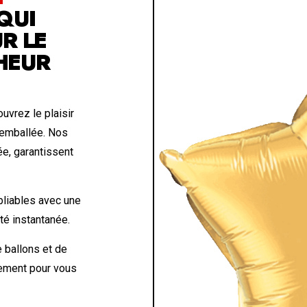
QUI
R LE
HEUR
uvrez le plaisir
 emballée. Nos
ée, garantissent
liables avec une
eté instantanée.
 ballons et de
lement pour vous