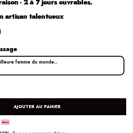
raison - 2 à 7 jours ouvrables.
 artisan talentueux
0
essage
AJOUTER AU PANIER