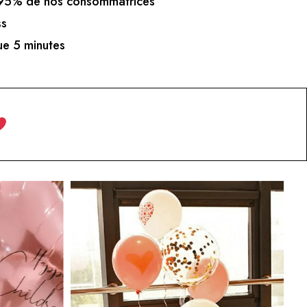
5% de nos consommatrices
ss
e 5 minutes