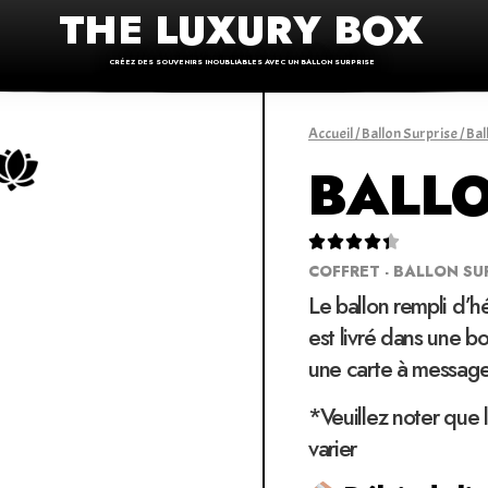
THE LUXURY BOX
CRÉEZ DES SOUVENIRS INOUBLIABLES AVEC UN BALLON SURPRISE
Accueil
/
Ballon Surprise
/
Bal
BALLO





COFFRET - BALLON SU
Le ballon rempli d’h
est livré dans une bo
une carte à message
*Veuillez noter que 
varier