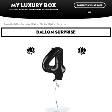
MY LUXURY BOX
PARLER VIA WHATSAPP
CRÉEZ DES SOUVENIRS INOUBLIABLES AVEC UNE SURPRISE
Accueil
/
Ballon Surprise
/
Ballon Chiffre
/ Ballon Surprise
BALLON SURPRISE