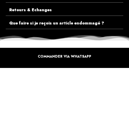
Retours & Echanges
Que faire si je reçois un article endommagé ?
COMMANDER VIA WHATSAPP
ECOUTEZ PLUTÔT NOS CLIENTS AVANT DE FAIRE VOTRE CHOIX
PLUS DE 10.000 CLIENTS
SATISFAITS
Inspirez-vous de la manière dont nos coffrets sont offertes à travers le monde. Grâce à
vous et à nos artistes pour un monde moins industrielle