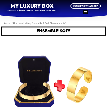
MY LUXURY BOX
PARLER VIA WHATSAPP
BRACELETS ET ÉCRINS LUMINEUX - AUTHENTIQUE PAR ARTISANS
Accueil
/
The Jewelry Box
/
Ensemble & Pack
/ Ensemble Sofy
ENSEMBLE SOFY