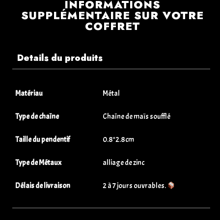
INFORMATIONS
SUPPLÉMENTAIRE SUR VOTRE
COFFRET
Details du produits
Matériau
Métal
Type de chaîne
Chaîne de maïs soufflé
Taille du pendentif
0.8*2.8cm
Type de Métaux
alliage de zinc
Délais de livraison
2 à 7 jours ouvrables.