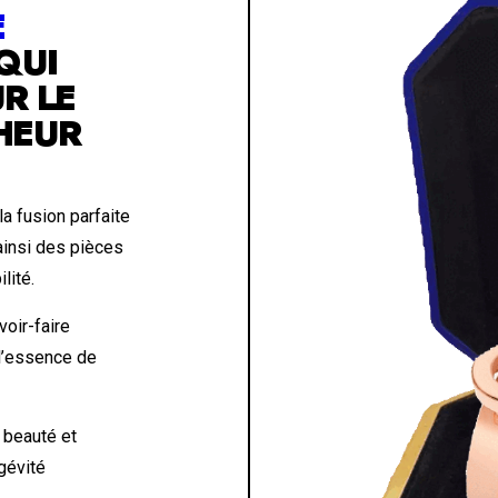
E
QUI
R LE
HEUR
a fusion parfaite
 ainsi des pièces
lité.
voir-faire
 l’essence de
 beauté et
ngévité