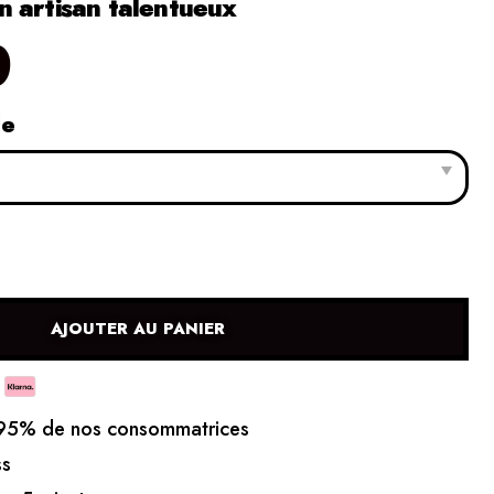
 artisan talentueux
0
le
AJOUTER AU PANIER
5% de nos consommatrices
ss