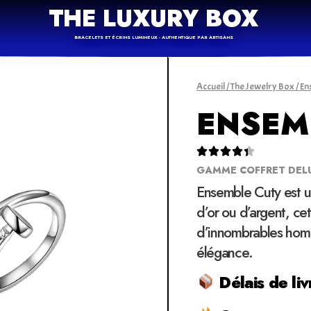
THE LUXURY BOX
BRACELETS ET ÉCRINS LUMINEUX - AUTHENTIQUE PAR ARTISANS
Accueil
/
The Jewelry Box
/
En
ENSEM





GAMME COFFRET DEL
Ensemble Cuty est u
d’or ou d’argent, ce
d’innombrables hom
élégance.
Délais de liv