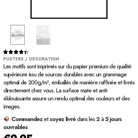





POSTERS / DECORATION
Les motifs sont imprimés sur du papier premium de qualité
supérieure issu de sources durables avec un grammage
optimal de 200g/m², emballés de manière raffinée et livrés
directement chez vous. La surface mate et anti-
éblouissante assure un rendu optimal des couleurs et des
images.
Commandez
et
soyez
livré
dans les
2
à
5 jours
ouvrables