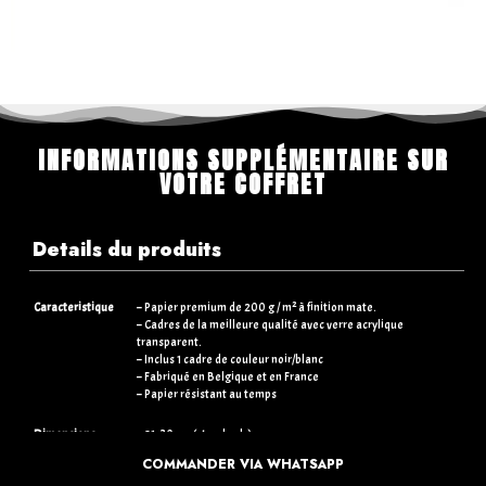
INFORMATIONS SUPPLÉMENTAIRE SUR
VOTRE COFFRET
Details du produits
Caracteristique
– Papier premium de 200 g / m² à finition mate.
– Cadres de la meilleure qualité avec verre acrylique
transparent.
– Inclus 1 cadre de couleur noir/blanc
– Fabriqué en Belgique et en France
– Papier résistant au temps
Dimensions
– 21×30 cm (standards)
– 30×40 cm (+5€)
COMMANDER VIA WHATSAPP
– 50×70 cm (+15€)