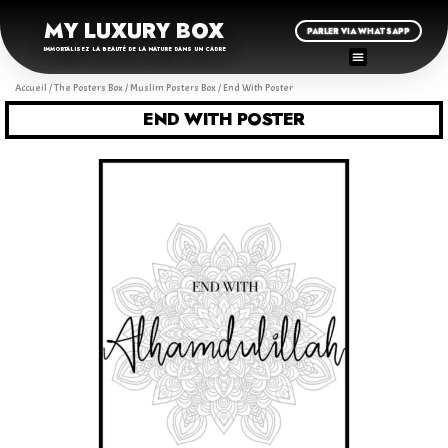
MY LUXURY BOX
PARLER VIA WHATSAPP
IMMORTALISEZ LA BEAUTÉ DE LA NATURE DANS UN CADRE
Accueil
/
The Posters Box
/
Muslim Posters Box
/ End With Poster
END WITH POSTER