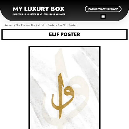
MY LUXURY BOX
PARLER VIA WHATSAPP
IMMORTALISEZ LA BEAUTÉ DE LA NATURE DANS UN CADRE
Accueil
/
The Posters Box
/
Muslim Posters Box
/ Elif Poster
ELIF POSTER