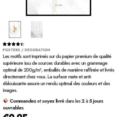





POSTERS / DECORATION
Les motifs sont imprimés sur du papier premium de qualité
supérieure issu de sources durables avec un grammage
optimal de 200g/m², emballés de manière raffinée et livrés
directement chez vous. La surface mate et anti-
éblouissante assure un rendu optimal des couleurs et des
images.
Commandez
et
soyez
livré
dans les
2
à
5 jours
ouvrables