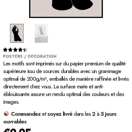





POSTERS / DECORATION
Les motifs sont imprimés sur du papier premium de qualité
supérieure issu de sources durables avec un grammage
optimal de 200g/m², emballés de manière raffinée et livrés
directement chez vous. La surface mate et anti-
éblouissante assure un rendu optimal des couleurs et des
images.
Commandez
et
soyez
livré
dans les
2
à
5 jours
ouvrables