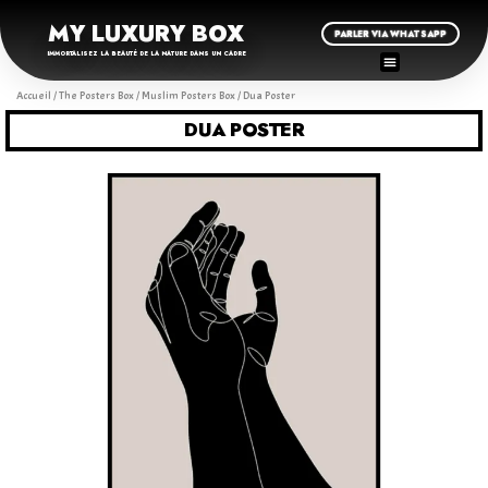
MY LUXURY BOX
PARLER VIA WHATSAPP
IMMORTALISEZ LA BEAUTÉ DE LA NATURE DANS UN CADRE
Accueil
/
The Posters Box
/
Muslim Posters Box
/ Dua Poster
DUA POSTER