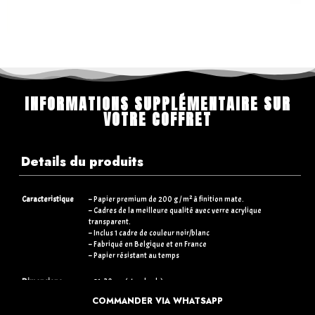
INFORMATIONS SUPPLÉMENTAIRE SUR
VOTRE COFFRET
Details du produits
Caracteristique
– Papier premium de 200 g / m² à finition mate.
– Cadres de la meilleure qualité avec verre acrylique
transparent.
– Inclus 1 cadre de couleur noir/blanc
– Fabriqué en Belgique et en France
– Papier résistant au temps
Dimensions
– 21×30 cm (standards)
– 30×40 cm (+5€)
COMMANDER VIA WHATSAPP
– 50×70 cm (+15€)