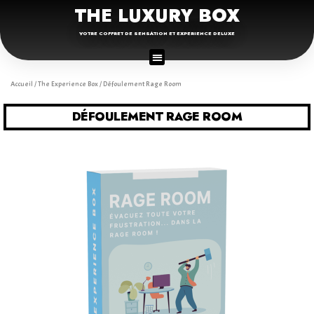
THE LUXURY BOX
VOTRE COFFRET DE SENSATION ET EXPERIENCE DELUXE
Accueil
/
The Experience Box
/ Défoulement Rage Room
DÉFOULEMENT RAGE ROOM