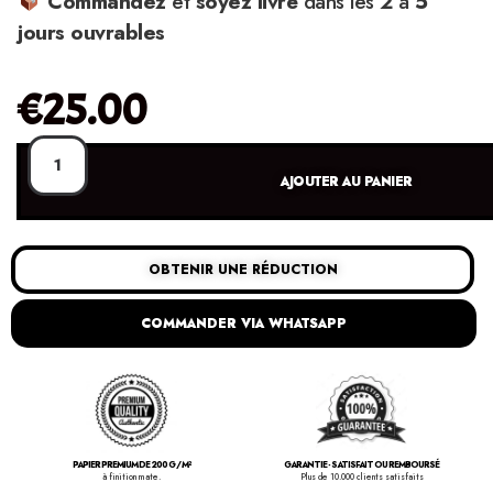
Commandez
et
soyez
livré
dans les
2
à
5
jours ouvrables
€
25.00
AJOUTER AU PANIER
OBTENIR UNE RÉDUCTION
COMMANDER VIA WHATSAPP
PAPIER PREMIUM DE 200 G / M²
GARANTIE - SATISFAIT OU REMBOURSÉ
à finition mate.
Plus de 10.000 clients satisfaits