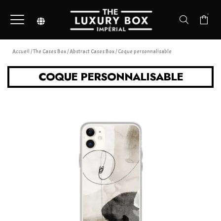
-
Accueil
/
The Cases Box
/
Abstract Cases Box
/ Coque personnalisable
COQUE PERSONNALISABLE