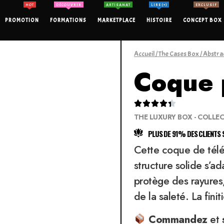
HOT
DÉCOUVRIR
ARTISANAT
LIRE (+)
EXCLUSIF
PROMOTION
FORMATIONS
MARKETPLACE
HISTOIRE
CONCEPT BOX
Accueil
/
The Cases Box
/
Abstra
Coque 





THE LUXURY BOX - COLLE
PLUS DE 91% DES CLIENTS S
Cette coque de télép
structure solide s’a
protège des rayures,
de la saleté. La finit
Commandez
et