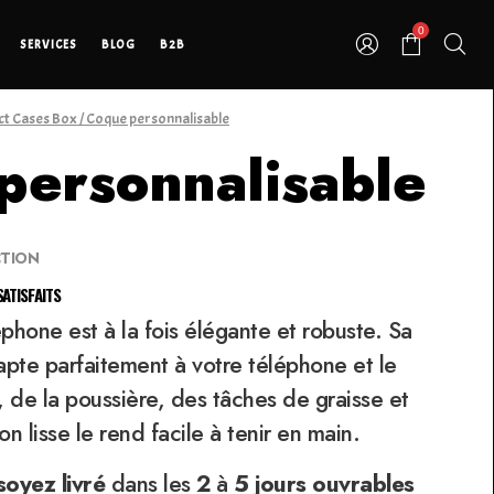
0
SERVICES
BLOG
B2B
ct Cases Box
/ Coque personnalisable
personnalisable
CTION
ATISFAITS
hone est à la fois élégante et robuste. Sa
dapte parfaitement à votre téléphone et le
 de la poussière, des tâches de graisse et
ion lisse le rend facile à tenir en main.
soyez
livré
dans les
2
à
5 jours ouvrables