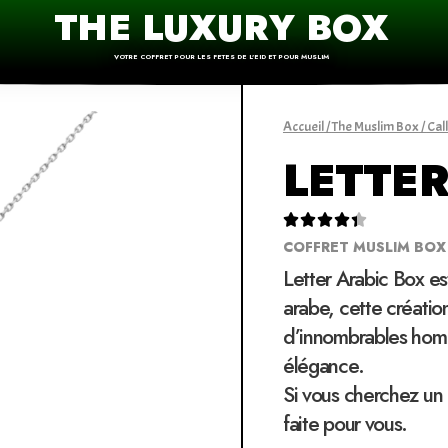
THE LUXURY BOX
VOTRE COFFRET POUR LES FETES DE L'EID ET POUR MUSLIM
Accueil
/
The Muslim Box
/
Cal
LETTE





COFFRET MUSLIM BOX
Letter Arabic Box es
arabe, cette créatio
d’innombrables hom
élégance.
Si vous cherchez un 
faite pour vous.