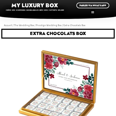
MY LUXURY BOX
PARLER VIA WHATSAPP
CRÉEZ DES SOUVENIRS INOUBLIABLES AVEC NOS COFFRETS DELUXE
Accueil
/
The Wedding Box
/
Prestige Wedding Box
/ Extra Chocolats Box
EXTRA CHOCOLATS BOX