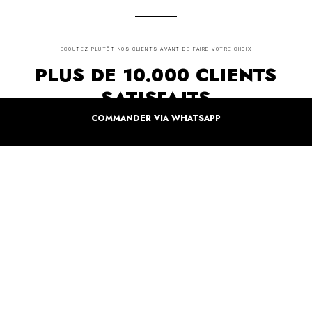
ECOUTEZ PLUTÔT NOS CLIENTS AVANT DE FAIRE VOTRE CHOIX
PLUS DE 10.000 CLIENTS
SATISFAITS
COMMANDER VIA WHATSAPP
Inspirez-vous de la manière dont nos coffrets sont offertes à travers le monde. Grâce à
vous et à nos artistes pour un monde moins industrielle