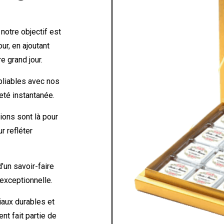
notre objectif est
r, en ajoutant
e grand jour.
liables avec nos
ieté instantanée.
ions sont là pour
r refléter
d’un savoir-faire
é exceptionnelle.
iaux durables et
t fait partie de