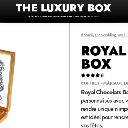
THE LUXURY BOX
CRÉEZ DES SOUVENIRS INOUBLIABLES AVEC NOS COFFRETS DELUXE
Accueil
/
The Wedding Box
/
P
ROYAL
BOX





COFFRET - MARIAGE D
Royal Chocolats B
personnalisés avec 
rendre unique n’imp
est idéal pour rendr
vos fêtes.