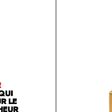
E
QUI
R LE
HEUR