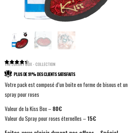





THE LUXURY BOX - COLLECTION
PLUS DE 91% DES CLIENTS SATISFAITS
Votre pack est composé d’un boite en forme de bisous et un
spray pour roses
Valeur de la Kiss Box –
80€
Valeur du Spray pour roses éternelles –
15€
Faites-vous plaisir durant nos offres – Spécial