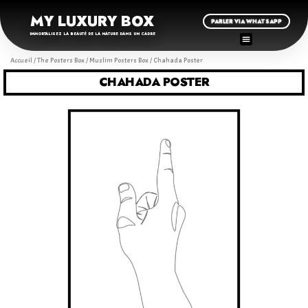
MY LUXURY BOX
PARLER VIA WHATSAPP
IMMORTALISEZ LA BEAUTÉ DE LA NATURE DANS UN CADRE
Accueil
/
The Posters Box
/
Muslim Posters Box
/ Chahada Poster
CHAHADA POSTER