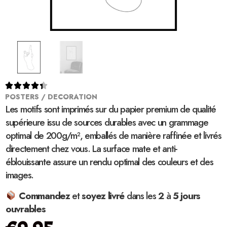





POSTERS / DECORATION
Les motifs sont imprimés sur du papier premium de qualité
supérieure issu de sources durables avec un grammage
optimal de 200g/m², emballés de manière raffinée et livrés
directement chez vous. La surface mate et anti-
éblouissante assure un rendu optimal des couleurs et des
images.
Commandez
et
soyez
livré
dans les
2
à
5 jours
ouvrables