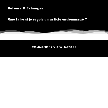
Retours & Echanges
Que faire si je reçois un article endommagé ?
COMMANDER VIA WHATSAPP
ECOUTEZ PLUTÔT NOS CLIENTS AVANT DE FAIRE VOTRE CHOIX
PLUS DE 10.000 CLIENTS
SATISFAITS
Inspirez-vous de la manière dont nos coffrets sont offertes à travers le monde. Grâce à
vous et à nos artistes pour un monde moins industrielle