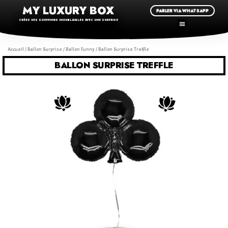
MY LUXURY BOX
PARLER VIA WHATSAPP
CRÉEZ DES SOUVENIRS INOUBLIABLES AVEC UNE SURPRISE
Accueil
/
Ballon Surprise
/
Ballon Funny
/ Ballon Surprise Treffle
BALLON SURPRISE TREFFLE