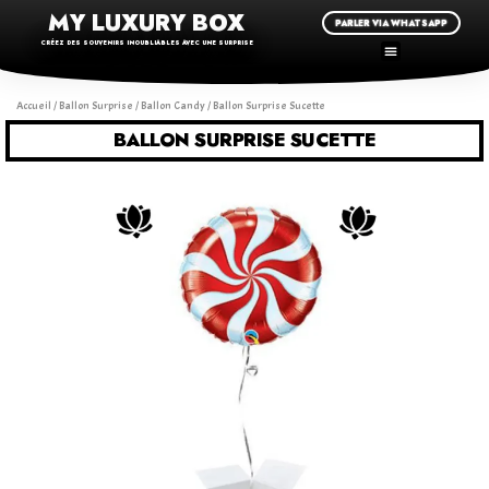
MY LUXURY BOX
PARLER VIA WHATSAPP
CRÉEZ DES SOUVENIRS INOUBLIABLES AVEC UNE SURPRISE
Accueil
/
Ballon Surprise
/
Ballon Candy
/ Ballon Surprise Sucette
BALLON SURPRISE SUCETTE