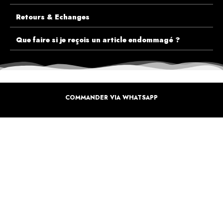
Retours & Echanges
Que faire si je reçois un article endommagé ?
COMMANDER VIA WHATSAPP
ECOUTEZ PLUTÔT NOS CLIENTS AVANT DE FAIRE VOTRE CHOIX
PLUS DE 10.000 CLIENTS
SATISFAITS
Inspirez-vous de la manière dont nos coffrets sont offertes à travers le monde. Grâce à
vous et à nos artistes pour un monde moins industrielle