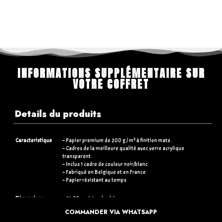
INFORMATIONS SUPPLÉMENTAIRE SUR
VOTRE COFFRET
Details du produits
Caracteristique
– Papier premium de 200 g / m² à finition mate.
– Cadres de la meilleure qualité avec verre acrylique
transparent.
– Inclus 1 cadre de couleur noir/blanc
– Fabriqué en Belgique et en France
– Papier résistant au temps
Dimensions
– 21×30 cm (standards)
– 30×40 cm (+5€)
COMMANDER VIA WHATSAPP
– 50×70 cm (+15€)