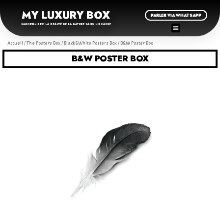
MY LUXURY BOX
PARLER VIA WHATSAPP
IMMORTALISEZ LA BEAUTÉ DE LA NATURE DANS UN CADRE
Accueil
/
The Posters Box
/
Black&White Posters Box
/ B&W Poster Box
B&W POSTER BOX