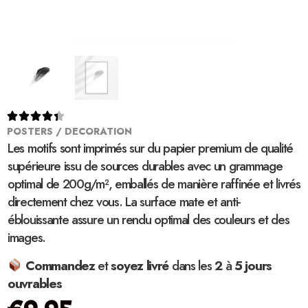





POSTERS / DECORATION
Les motifs sont imprimés sur du papier premium de qualité
supérieure issu de sources durables avec un grammage
optimal de 200g/m², emballés de manière raffinée et livrés
directement chez vous. La surface mate et anti-
éblouissante assure un rendu optimal des couleurs et des
images.
Commandez
et
soyez
livré
dans les
2
à
5 jours
ouvrables