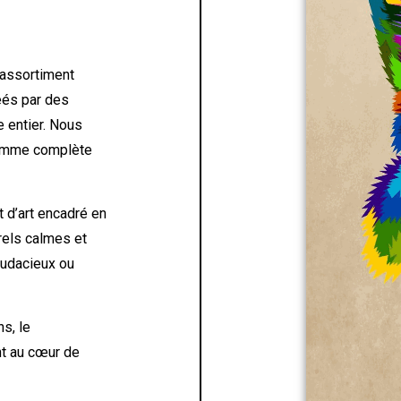
 assortiment
éés par des
 entier. Nous
 gamme complète
 d’art encadré en
urels calmes et
 audacieux ou
ns, le
nt au cœur de