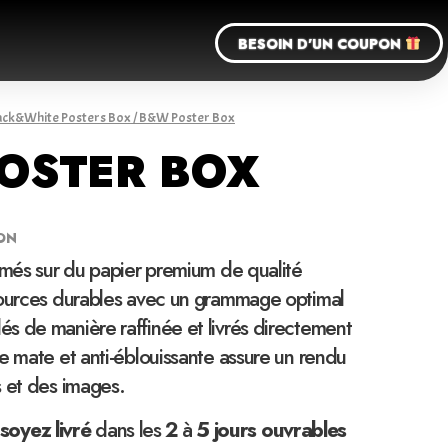
BESOIN D'UN COUPON
ack&White Posters Box
/ B&W Poster Box
OSTER BOX
ON
imés sur du papier premium de qualité
sources durables avec un grammage optimal
s de manière raffinée et livrés directement
e mate et anti-éblouissante assure un rendu
s et des images.
soyez
livré
dans les
2
à
5 jours ouvrables