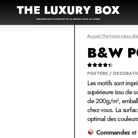
THE LUXURY BOX
IMMORTALISEZ LA BEAUTÉ DE LA NATURE DANS UN CADRE
Accueil
/
The Posters Box
/
Bl
B&W P





POSTERS / DECORATI
Les motifs sont impr
supérieure issu de 
de 200g/m², emballé
chez vous. La surfac
optimal des couleur
Commandez
et