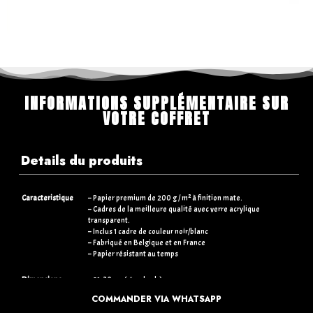
INFORMATIONS SUPPLÉMENTAIRE SUR
VOTRE COFFRET
Details du produits
Caracteristique
– Papier premium de 200 g / m² à finition mate.
– Cadres de la meilleure qualité avec verre acrylique
transparent.
– Inclus 1 cadre de couleur noir/blanc
– Fabriqué en Belgique et en France
– Papier résistant au temps
Dimensions
– 21×30 cm (standards)
– 30×40 cm (+5€)
COMMANDER VIA WHATSAPP
– 50×70 cm (+15€)