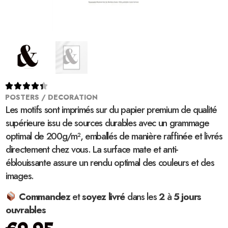





POSTERS / DECORATION
Les motifs sont imprimés sur du papier premium de qualité
supérieure issu de sources durables avec un grammage
optimal de 200g/m², emballés de manière raffinée et livrés
directement chez vous. La surface mate et anti-
éblouissante assure un rendu optimal des couleurs et des
images.
Commandez
et
soyez
livré
dans les
2
à
5 jours
ouvrables