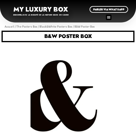
MY LUXURY BOX
PARLER VIA WHATSAPP
IMMORTALISEZ LA BEAUTÉ DE LA NATURE DANS UN CADRE
Accueil
/
The Posters Box
/
Black&White Posters Box
/ B&W Poster Box
B&W POSTER BOX