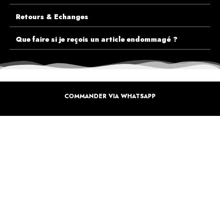
Retours & Echanges
Que faire si je reçois un article endommagé ?
COMMANDER VIA WHATSAPP
ECOUTEZ PLUTÔT NOS CLIENTS AVANT DE FAIRE VOTRE CHOIX
PLUS DE 10.000 CLIENTS
SATISFAITS
Inspirez-vous de la manière dont nos coffrets sont offertes à travers le monde. Grâce à
vous et à nos artistes pour un monde moins industrielle