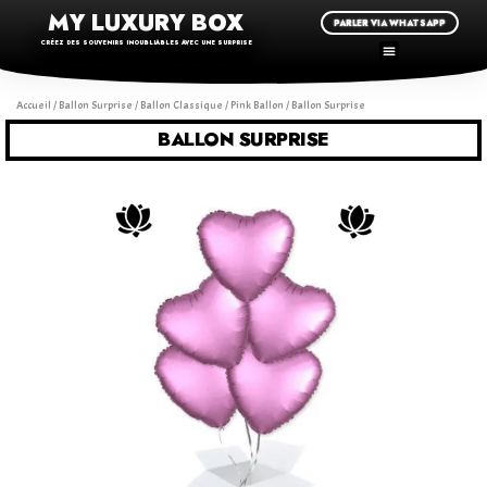
MY LUXURY BOX
PARLER VIA WHATSAPP
CRÉEZ DES SOUVENIRS INOUBLIABLES AVEC UNE SURPRISE
Accueil
/
Ballon Surprise
/
Ballon Classique
/
Pink Ballon
/ Ballon Surprise
BALLON SURPRISE