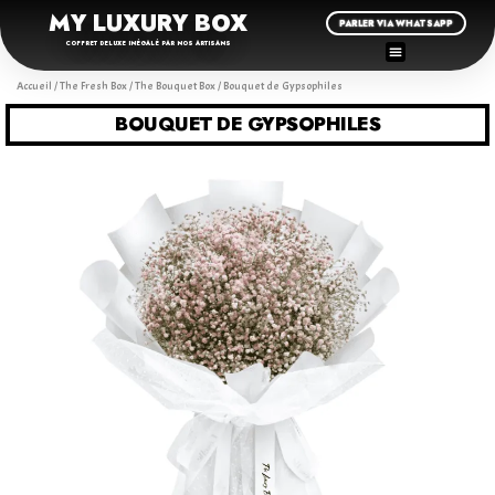
MY LUXURY BOX
PARLER VIA WHATSAPP
COFFRET DELUXE INÉGALÉ PAR NOS ARTISANS
Accueil
/
The Fresh Box
/
The Bouquet Box
/ Bouquet de Gypsophiles
BOUQUET DE GYPSOPHILES