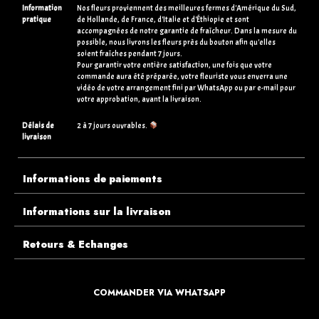
Information
Nos fleurs proviennent des meilleures fermes d'Amérique du Sud,
pratique
de Hollande, de France, d'Italie et d'Éthiopie et sont
accompagnées de notre garantie de fraîcheur. Dans la mesure du
possible, nous livrons les fleurs près du bouton afin qu'elles
soient fraîches pendant 7 jours.
Pour garantir votre entière satisfaction, une fois que votre
commande aura été préparée, votre fleuriste vous enverra une
vidéo de votre arrangement fini par WhatsApp ou par e-mail pour
votre approbation, avant la livraison.
Délais de
2 à 7 jours ouvrables.
livraison
Informations de paiements
Informations sur la livraison
Retours & Echanges
Que faire si je reçois un article endommagé ?
COMMANDER VIA WHATSAPP