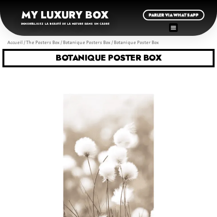
MY LUXURY BOX
PARLER VIA WHATSAPP
IMMORTALISEZ LA BEAUTÉ DE LA NATURE DANS UN CADRE
Accueil
/
The Posters Box
/
Botanique Posters Box
/ Botanique Poster Box
BOTANIQUE POSTER BOX