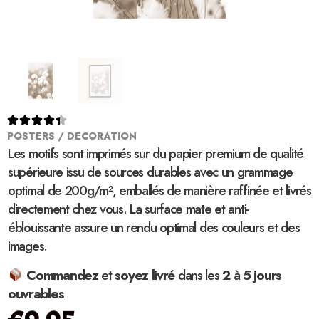





POSTERS / DECORATION
Les motifs sont imprimés sur du papier premium de qualité
supérieure issu de sources durables avec un grammage
optimal de 200g/m², emballés de manière raffinée et livrés
directement chez vous. La surface mate et anti-
éblouissante assure un rendu optimal des couleurs et des
images.
Commandez
et
soyez
livré
dans les
2
à
5 jours
ouvrables