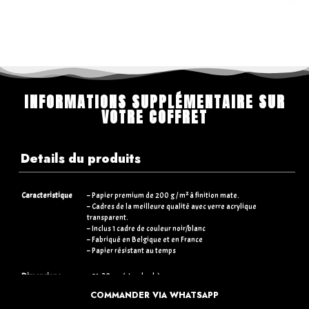
INFORMATIONS SUPPLÉMENTAIRE SUR
VOTRE COFFRET
Details du produits
Caracteristique
– Papier premium de 200 g / m² à finition mate.
– Cadres de la meilleure qualité avec verre acrylique
transparent.
– Inclus 1 cadre de couleur noir/blanc
– Fabriqué en Belgique et en France
– Papier résistant au temps
Dimensions
– 21×30 cm (standards)
– 30×40 cm (+5€)
COMMANDER VIA WHATSAPP
– 50×70 cm (+15€)