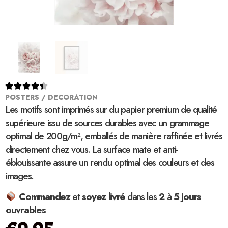





POSTERS / DECORATION
Les motifs sont imprimés sur du papier premium de qualité
supérieure issu de sources durables avec un grammage
optimal de 200g/m², emballés de manière raffinée et livrés
directement chez vous. La surface mate et anti-
éblouissante assure un rendu optimal des couleurs et des
images.
Commandez
et
soyez
livré
dans les
2
à
5 jours
ouvrables