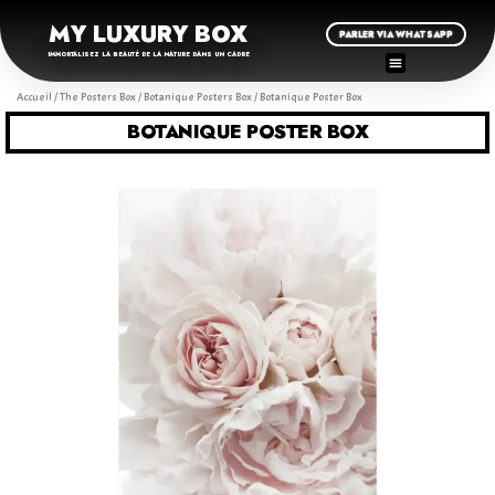
MY LUXURY BOX
PARLER VIA WHATSAPP
IMMORTALISEZ LA BEAUTÉ DE LA NATURE DANS UN CADRE
Accueil
/
The Posters Box
/
Botanique Posters Box
/ Botanique Poster Box
BOTANIQUE POSTER BOX