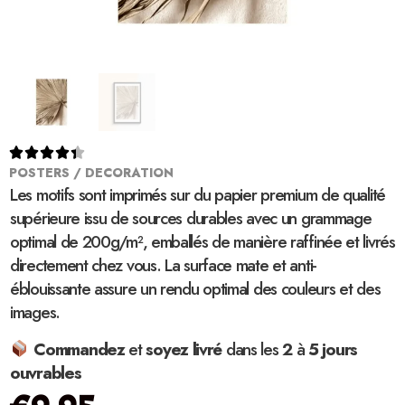





POSTERS / DECORATION
Les motifs sont imprimés sur du papier premium de qualité
supérieure issu de sources durables avec un grammage
optimal de 200g/m², emballés de manière raffinée et livrés
directement chez vous. La surface mate et anti-
éblouissante assure un rendu optimal des couleurs et des
images.
Commandez
et
soyez
livré
dans les
2
à
5 jours
ouvrables