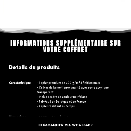
INFORMATIONS SUPPLÉMENTAIRE SUR
VOTRE COFFRET
Details du produits
Caracteristique
– Papier premium de 200 g / m² à finition mate.
– Cadres de la meilleure qualité avec verre acrylique
transparent.
– Inclus 1 cadre de couleur noir/blanc
– Fabriqué en Belgique et en France
– Papier résistant au temps
Dimensions
– 21×30 cm (standards)
– 30×40 cm (+5€)
COMMANDER VIA WHATSAPP
– 50×70 cm (+15€)