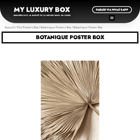
MY LUXURY BOX
PARLER VIA WHATSAPP
IMMORTALISEZ LA BEAUTÉ DE LA NATURE DANS UN CADRE
Accueil
/
The Posters Box
/
Botanique Posters Box
/ Botanique Poster Box
BOTANIQUE POSTER BOX